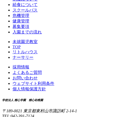
給食について
スクールバス
危機管理
健康管理
募集要項
入園までの流れ
未就園児教室
TOP
リトルハウス
ナーサリー
採用情報
よくあるご質問
お問い合わせ
ウェブサイト利用条件
個人情報保護方針
学校法人 精心学園 精心幼稚園
〒189-0021 東京都東村山市諏訪町 2-14-1
TEL:042-391-7124