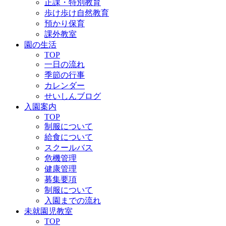
正課・特別教育
歩け歩け自然教育
預かり保育
課外教室
園の生活
TOP
一日の流れ
季節の行事
カレンダー
せいしんブログ
入園案内
TOP
制服について
給食について
スクールバス
危機管理
健康管理
募集要項
制服について
入園までの流れ
未就園児教室
TOP