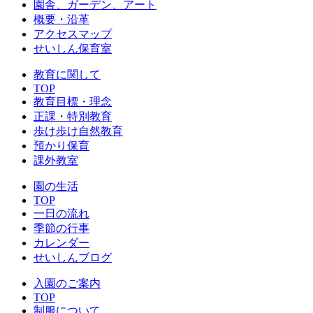
園舎、ガーデン、アート
概要・沿革
アクセスマップ
せいしん保育室
教育に関して
TOP
教育目標・理念
正課・特別教育
歩け歩け自然教育
預かり保育
課外教室
園の生活
TOP
一日の流れ
季節の行事
カレンダー
せいしんブログ
入園のご案内
TOP
制服について