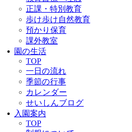
正課・特別教育
歩け歩け自然教育
預かり保育
課外教室
園の生活
TOP
一日の流れ
季節の行事
カレンダー
せいしんブログ
入園案内
TOP