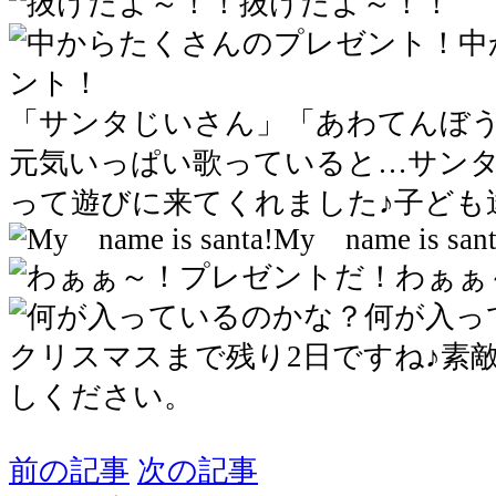
抜けたよ～！！
中
ント！
「サンタじいさん」「あわてんぼ
元気いっぱい歌っていると…サン
って遊びに来てくれました♪子ども
My name is sant
わぁぁ
何が入っ
クリスマスまで残り2日ですね♪素
しください。
前の記事
次の記事