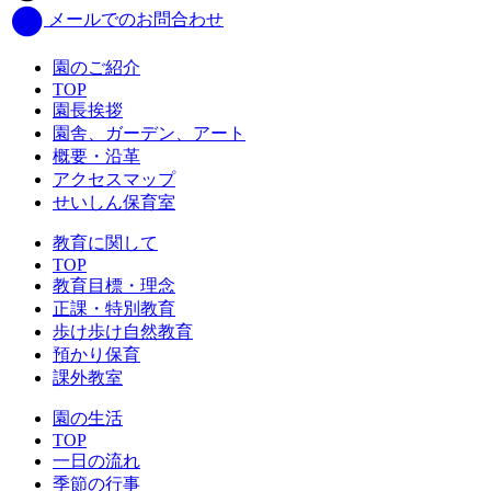
メールでのお問合わせ
園のご紹介
TOP
園長挨拶
園舎、ガーデン、アート
概要・沿革
アクセスマップ
せいしん保育室
教育に関して
TOP
教育目標・理念
正課・特別教育
歩け歩け自然教育
預かり保育
課外教室
園の生活
TOP
一日の流れ
季節の行事