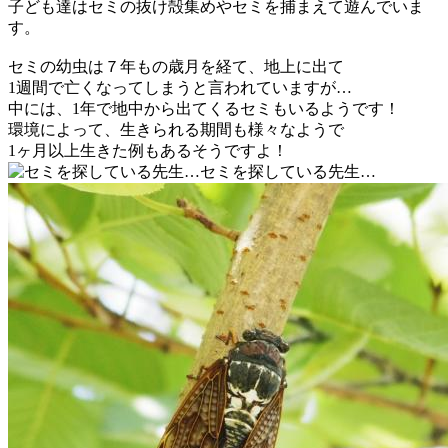
子ども達はセミの抜け殻集めやセミを捕まえて遊んでいま
す。
セミの幼虫は７年もの歳月を経て、地上に出て
1週間で亡くなってしまうと言われていますが…
中には、1年で地中から出てくるセミもいるようです！
環境によって、生きられる期間も様々なようで
1ヶ月以上生きた例もあるそうですよ！
セミを探している先生…