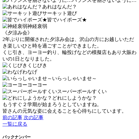
バランスを崩さないように…
あれはなんだ？
サーキット遊び
皆でハイポーズ★
神経衰弱
《夕涼み会》
2年ぶりに開催された夕涼み会は、沢山の方にお越しいただ
き楽しいひと時を過ごすことができました。
くじ引き、ヨーヨー釣り、輪投げなどの模擬店もあり大賑わ
いの1日となりました。
くじびき
わなげ
いらっしゃいませ～
ヨーヨー
スーパーボールすくい
どれにしようかな？
もうすぐ２学期が始まろうとしていますね。
皆さんの元気な姿に会えることを心待ちにしています。
前の記事
次の記事
一覧に戻る
バックナンバー