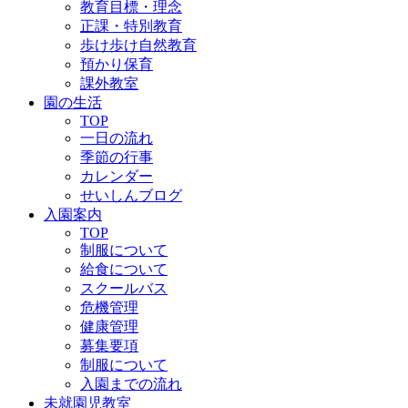
教育目標・理念
正課・特別教育
歩け歩け自然教育
預かり保育
課外教室
園の生活
TOP
一日の流れ
季節の行事
カレンダー
せいしんブログ
入園案内
TOP
制服について
給食について
スクールバス
危機管理
健康管理
募集要項
制服について
入園までの流れ
未就園児教室