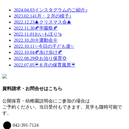
2024.04.03
インスタグラムのご紹介♪
2023.02.14
1月・２月の様子♪
2022.12.23
🎄クリスマス会🎄
2022.11.30
🍂学園祭🍂
2022.11.01
おいもほり🍠
2022.10.20
🌞運動会🌞
2022.10.11
✨今日の子ども達✨
2022.10.04
🍂歩け歩け🍂
2022.08.29
🌻お泊り保育🌻
2022.07.05
☔６月の保育風景☔
資料請求・お問合せはこちら
公開保育・幼稚園説明会にご参加の場合は
ご予約ください。当日受付もできます。見学も随時可能で
す。
042-391-7124